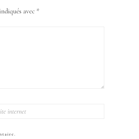
 indiqués avec
*
taire.