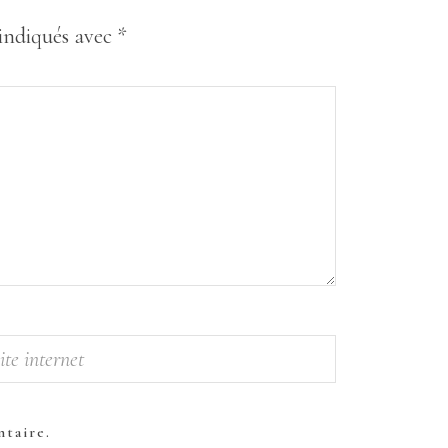
 indiqués avec
*
taire.