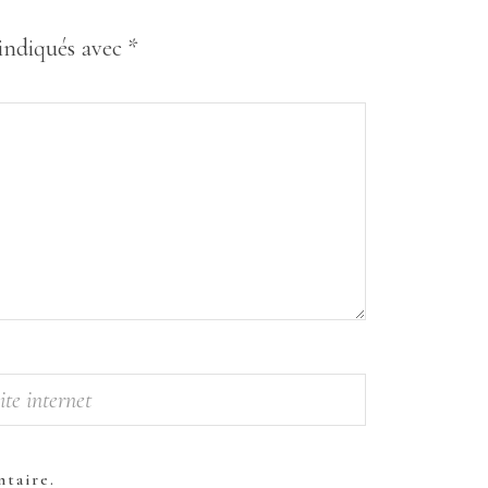
 indiqués avec
*
taire.