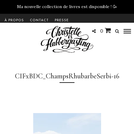
Ma nouvelle collection de livres est disponible !
🥳
À PROPOS
CONTACT
PRESSE
0
CIFxBDC_ChampsRhubarbeSerbi-16