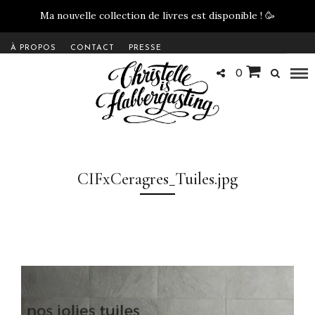
Ma nouvelle collection de livres est disponible !
🥳
À PROPOS
CONTACT
PRESSE
0
CIFxCeragres_Tuiles.jpg