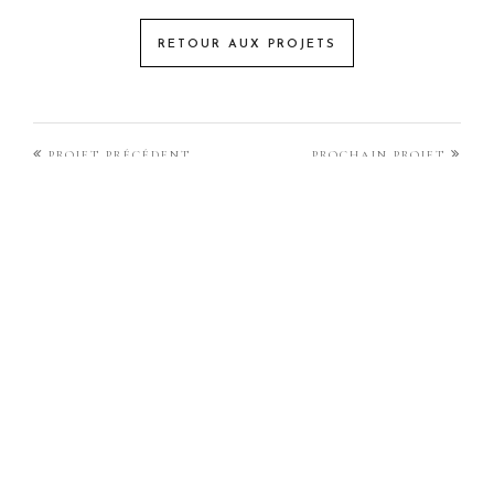
RETOUR AUX PROJETS
PROJET PRÉCÉDENT
PROCHAIN PROJET
CHRISTELLEROCKS
AU MENU