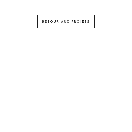
RETOUR AUX PROJETS
PROJET PRÉCÉDENT
PROCHAIN PROJET
CHRISTELLEROCKS