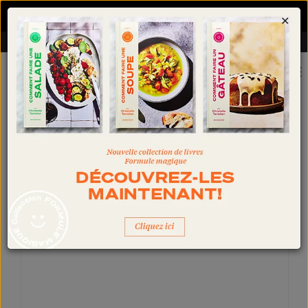
Ma nouvelle collection de livres est disponible !
🥳
À PROPOS
CONTACT
PRESSE
0