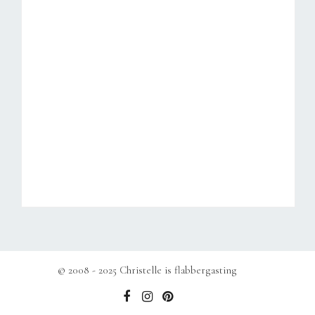
© 2008 - 2025 Christelle is flabbergasting
b
e