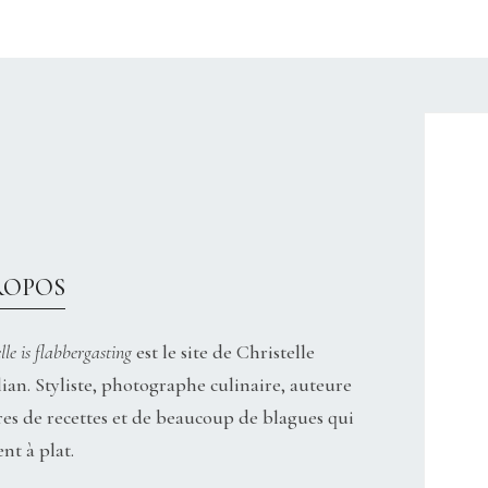
CHRISTELLEROCKS
ROPOS
lle is flabbergasting
est le site de Christelle
ian. Styliste, photographe culinaire, auteure
res de recettes et de beaucoup de blagues qui
nt à plat.