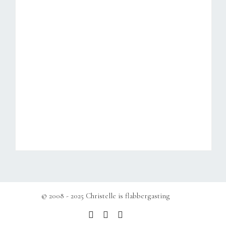
© 2008 - 2025 Christelle is flabbergasting
b
e