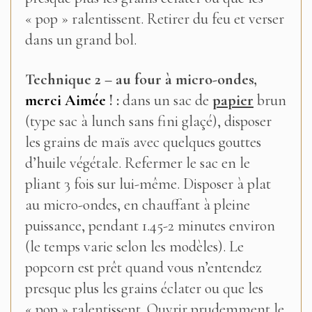
« pop » ralentissent. Retirer du feu et verser
dans un grand bol.
Technique 2 – au four à micro-ondes,
merci Aimée
! :
dans un sac de
papier
brun
(type sac à lunch sans fini glaçé), disposer
les grains de maïs avec quelques gouttes
d’huile végétale. Refermer le sac en le
pliant 3 fois sur lui-même. Disposer à plat
au micro-ondes, en chauffant à pleine
puissance, pendant 1.45-2 minutes environ
(le temps varie selon les modèles). Le
popcorn est prêt quand vous n’entendez
presque plus les grains éclater ou que les
« pop » ralentissent. Ouvrir prudemment le