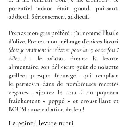
potentiel miam était grand, puissant,
addictif.
Sérieusement addictif.
Prenez mon gras préféré : j’ai nommé
l’huile
d’olive
. Prenez mon
mélange d’épices favori
(dois je vraiment le réécrire pour la 13 000e fois ?
Allez…)
:
le za’atar
. Prenez la
levure
alimentaire
, son délicieux
goût de noisette
grillée
, presque
fromagé
–qui remplace
le parmesan dans de nombreuses recettes
véganes–, ajoutez le tout à du
popcorn
fraîchement « poppé » et croustillant
et
BOUM : une collation de feu !
Le point-i levure nutri