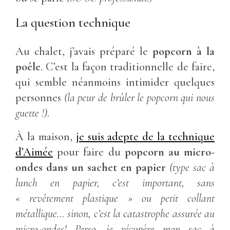
La question technique
Au chalet, j’avais préparé le
popcorn à la
poêle
. C’est la façon traditionnelle de faire,
qui semble néanmoins intimider quelques
personnes
(la peur de brûler le popcorn qui nous
guette !)
.
À la maison,
je suis adepte de la technique
d’Aimée
pour faire du
popcorn au micro-
ondes dans un sachet en papier
(type sac à
lunch en papier, c’est important, sans
« revêtement plastique » ou petit collant
métallique… sinon, c’est la catastrophe assurée au
micro-ondes! Perso, je récupère mon sac à