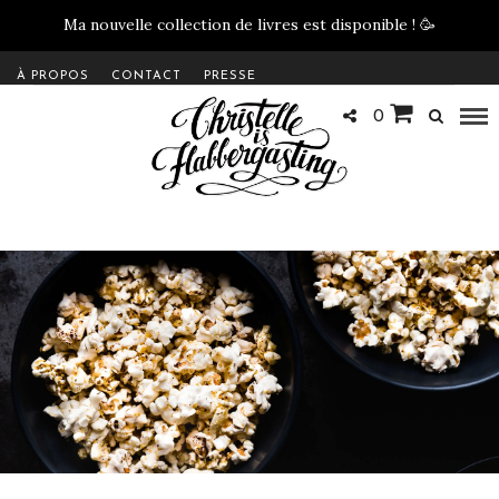
Ma nouvelle collection de livres est disponible !
🥳
À PROPOS
CONTACT
PRESSE
0