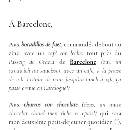
À Barcelone,
Aux
bocadillos de fuet
, commandés debout au
zinc, avec un
café con leche
, tout près du
Passeig de Gràcia
de
Barcelone
(oui, un
sandwich au saucisson avec un café, à la pause
de 10h, histoire de tenir jusqu’au lunch à 14h, ça
passe crème en Catalogne!)
Aux
churros con chocolate
(tiens, un autre
chocolat chaud bien riche et épais!)
qui sera
mon deuxième petit-déjeuner quotidien (!),