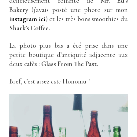
délicieusement collante de
Mr.
Ed’s
Bakery
(j’avais posté une photo sur mon
instagram
ici
) et les très bons smoothies du
Shark’s Coffee.
La photo plus bas a été prise dans une
petite boutique d’antiquité adjacente aux
deux cafés :
Glass From The Past.
Bref, c’est assez
cute
Honomu !