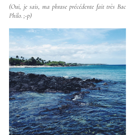
(Oui, je sais, ma phrase précédente fait très Bac
Philo. ;-p)