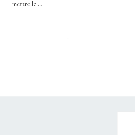
mettre le …
1
CHRISTELLEROCKS