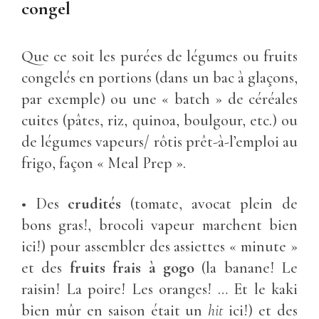
congel
Que ce soit les purées de légumes ou fruits
congelés en portions (dans un bac à glaçons,
par exemple) ou une « batch » de céréales
cuites (pâtes, riz, quinoa, boulgour, etc.) ou
de légumes vapeurs/ rôtis prêt-à-l’emploi au
frigo, façon « Meal Prep ».
• Des
crudités
(tomate, avocat plein de
bons gras!, brocoli vapeur marchent bien
ici!) pour assembler des assiettes « minute »
et des
fruits frais à gogo
(la banane! Le
raisin! La poire! Les oranges! … Et le kaki
bien mûr en saison était un
hit
ici!) et des