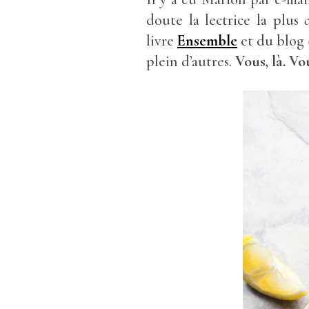
doute la lectrice la plus
livre
Ensemble
et du blog
plein d’autres.
V
ous, là. V