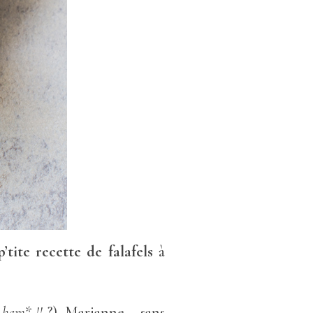
’tite recette de falafels
à
m hem* !!
?), Marianne –sans