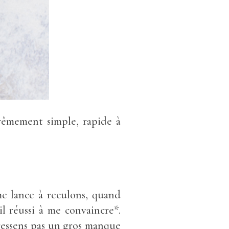
trêmement simple, rapide à
 me lance à reculons, quand
l réussi à me convaincre*.
 ressens pas un gros manque