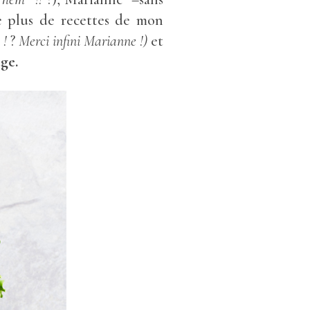
le plus de recettes de mon
 !
?
Merci infini Marianne !)
et
age.