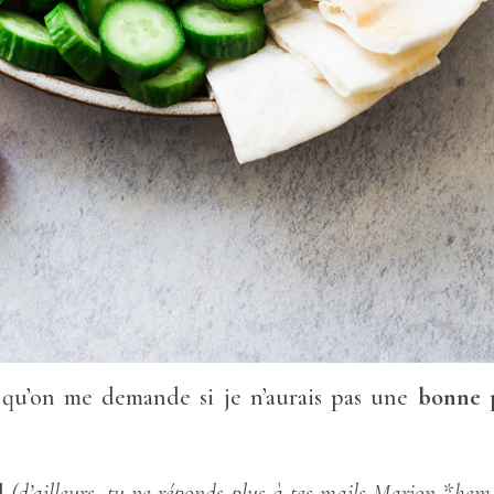
 qu’on me demande si je n’aurais pas une
bonne p
il
(d’ailleurs, tu ne réponds plus à tes mails Marion *he