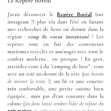
Le Repère Boréal
J'avais découvert le
Repère Boréal
(sur
instagram !) plus tôt dans l'été en faisant
mes recherches de lieux où dormir dans la
région :
coup de coeur instantané
! Les
repères sont en fait des conteneurs
maritimes recyclés et aménagés avec tout le
confort moderne... ou presque ! En gros,
attendez-vous à du "camping de luxe" : vous
avez un toit au-dessus de la tête
(pas besoin
de monter la tente !)
, un lit et une couette
très
confortable, une petite cuisine bien
équipée... mais pas d'eau courante dans la
cabine
(j'ai donc laissé tomber l'idée de refaire du
pain maison
en arrivant ! J'aurais pu en faire sur