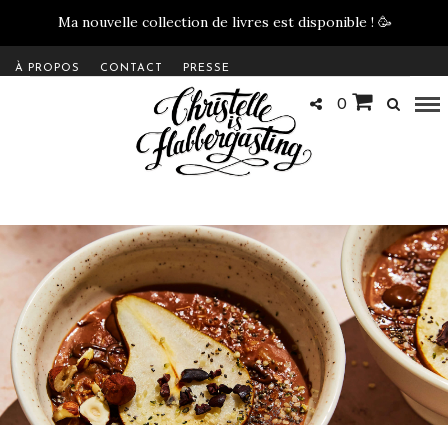
Ma nouvelle collection de livres est disponible !
🥳
À PROPOS
CONTACT
PRESSE
0