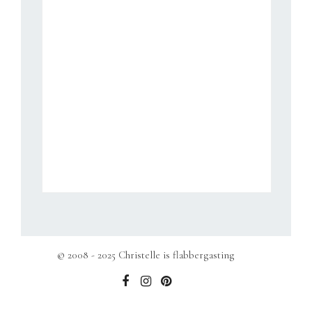
© 2008 - 2025 Christelle is flabbergasting
b
e
t