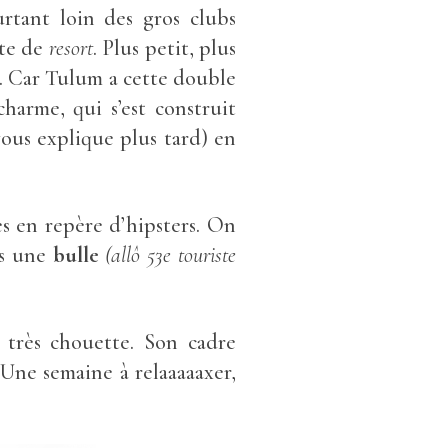
rtant loin des gros clubs
rte de
resort
. Plus petit, plus
l. Car Tulum a cette double
charme, qui s’est construit
vous explique plus tard) en
s en repère d’hipsters. On
s une
bulle
(allô 53e touriste
 très chouette. Son cadre
Une semaine à relaaaaaxer,