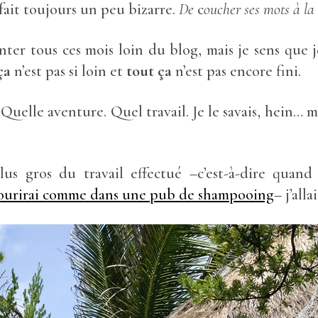
fait toujours un peu bizarre.
De
c
oucher ses mots à la 
nter tous ces mois loin du blog, mais je sens que j
ça
n’est pas si loin et
tout ça
n’est pas encore fini.
. Quelle aventure. Quel travail. Je le savais, hein… 
plus gros du travail effectué –c’est-à-dire quan
ourirai comme dans une pub de shampooing
– j’all