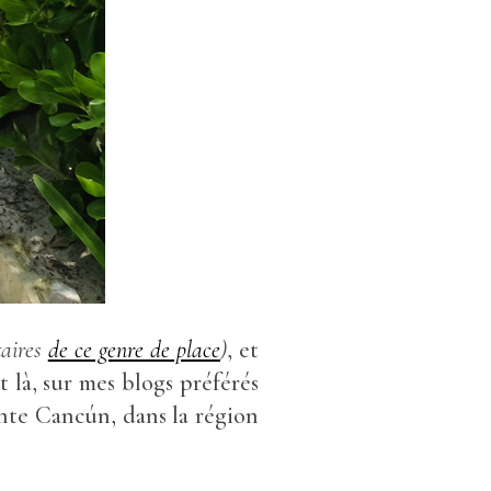
taires
de ce genre de place
)
, et
t là, sur mes blogs préférés
ante Cancún, dans la région