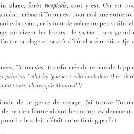
fin blanc, forêt
twopicale
, tout y est
. On est pou
Cancún… même si Tulum est pour moi une autre so
moins bruyant, mais tout de même un peu artificie
llage où vivent les locaux –le
pueblo
–, sans grand 
l’autre sa plage et sa
strip
d’hôtel « éco-chic » (je 
nnées, Tulum s’est transformée de repère de hippie
les palmiers ! Allô les iguanes ! Allô la chaleur !)
et dan
aurant aussi chères qu’à Montréal !)
bitude de ce genre de voyage, j’ai trouvé Tulum
de ne rien foutre aidant beaucoup, évidemment. 
 prendre le soleil, c’était notre timing parfait.