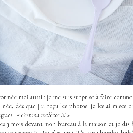
ormée moi aussi : je me suis surprise à faire comme
s née, dès que j’ai reçu les photos, je les ai mises
ègues :
« c’est ma nièèèèce !!! »
tes 3 mois devant mon bureau à la maison et je dis 
 trop mignonne ?! »
(et c’est vrai. T’es une bombe, bébé