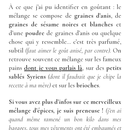
À ce que j’ai pu identifier en goûtant : le
mélange se compose de
graines d’anis
, de
graines de sésame noires et blanches
et
d’une
poudre
de graines d’anis ou quelque
chose qui y ressemble… c’est très parfumé,
subtil
(faut aimer le goût anisé, par contre).
On
retrouve souvent ce mélange sur les fameux
pains
dont je vous parlais là
, sur des
petits
sablés Syriens
(dont il faudrait que je chipe la
recette à ma mère)
et sur les
brioches
.
Si vous avez plus d’infos sur ce merveilleux
mélange d’épices, je suis preneuse !
(j’en ai
quand même ramené un bon kilo dans mes
bagages, tous mes vêtements ont été embaumés et