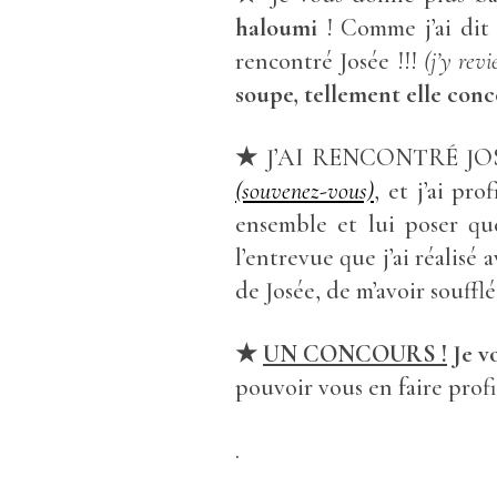
haloumi
! Comme j’ai dit
rencontré Josée !!!
(j’y rev
soupe, tellement elle con
★
J’AI RENCONTRÉ JOSÉE 
(souvenez-vous)
, et j’ai pr
ensemble et lui poser que
l’entrevue que j’ai réalisé 
de Josée, de m’avoir souffl
★
UN CONCOURS !
Je v
pouvoir vous en faire profi
.