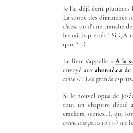
Je l’ai déjà écrit plusieur
La soupe des dimanches so
cheese
ou d’une tranche de 
les midis pressés ! Si ÇA
quoi ? ;-)
Le livre s’appelle «
À la s
envoyé aux
abonné.e.s de 
ami.e.s)
! Les grands esprits,
Si le nouvel opus de Jos
tout un chapitre dédié
crackers, scones…); qui f
crème aux petits pois
;-) sur 