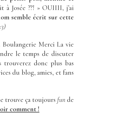
 Josée ??! » OUIIII, j’ai
om semble écrit sur cette
<3)
a Boulangerie Merci La vie
rendre le temps de discuter
s trouverez donc plus bas
rices du blog, amies, et fans
 Je trouve ça toujours
fun
de
voir comment !