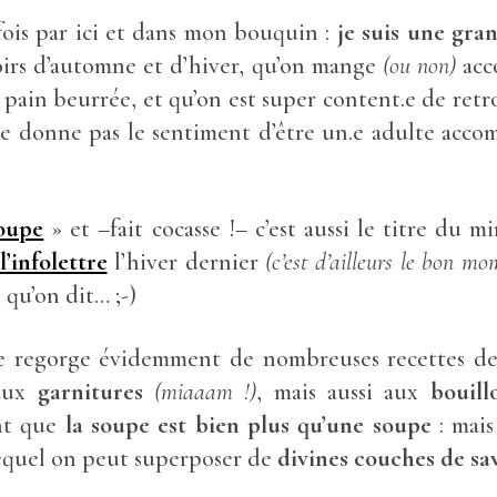
s fois par ici et dans mon bouquin :
je suis une gr
irs d’automne et d’hiver, qu’on mange
(ou non)
acc
pain beurrée, et qu’on est super content.e de ret
 ne donne pas le sentiment d’être un.e adulte acco
oupe
» et –fait cocasse !– c’est aussi le titre du mi
l’infolettre
l’hiver dernier
(c’est d’ailleurs le bon m
 qu’on dit… ;-)
ée regorge évidemment de nombreuses recettes de 
 aux
garnitures
(miaaam !)
, mais aussi aux
bouill
ont que
la soupe est bien plus qu’une soupe
: mai
lequel on peut superposer de
divines couches de sa