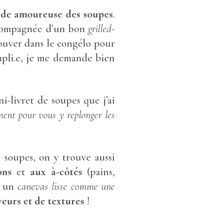
ande amoureuse des soupes
.
ompagnée d’un bon
grilled-
rouver dans le congélo pour
mpli.e, je me demande bien
ni-livret de soupes que j’ai
oment pour vous y replonger les
soupes, on y trouve aussi
ons
et
aux
à-côtés
(pains,
s un
canevas lisse comme une
veurs et de textures
!