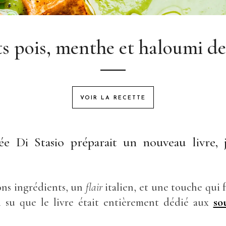
s pois, menthe et haloumi de 
VOIR LA RECETTE
ée Di Stasio préparait un nouveau livre, j
ons ingrédients, un
flair
italien, et une touche qui fa
i su que le livre était entièrement dédié aux
so