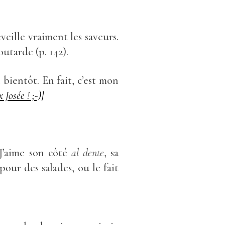
éveille vraiment les saveurs.
outarde (p. 142).
n bientôt. En fait, c’est mon
 Josée ! ;-)]
 J’aime son côté
al dente
, sa
 pour des salades, ou le fait