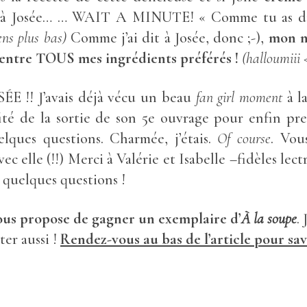
 à Josée… … WAIT A MINUTE! « Comme tu as dit à
iens plus bas)
Comme j’ai dit à Josée, donc ;-),
mon n
centre TOUS mes ingrédients préférés !
(halloumiii 
!! J’avais déjà vécu un beau
fan girl moment
à l
ofité de la sortie de son 5e ouvrage pour enfin p
lques questions. Charmée, j’étais.
Of course
. Vou
avec elle (!!) Merci à Valérie et Isabelle –fidèles lect
é quelques questions !
ous propose de gagner un exemplaire d’
À la soupe
.
ter aussi !
Rendez-vous au bas de l’article pour sa