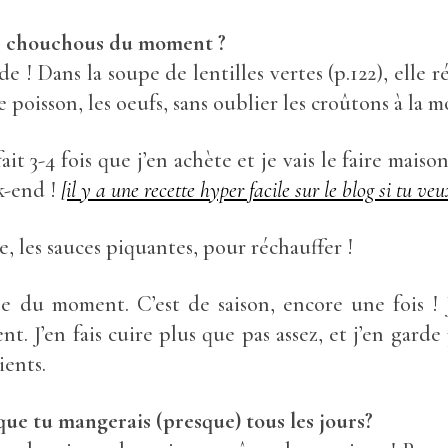
ts chouchous du moment ?
e ! Dans la soupe de lentilles vertes (p.122), elle r
e poisson, les oeufs, sans oublier les croûtons à la m
fait 3-4 fois que j’en achète et je vais le faire maiso
k-end !
[il y a une recette hyper facile sur le blog si tu veux
e, les sauces piquantes, pour réchauffer !
ale du moment. C’est de saison, encore une fois !
nt. J’en fais cuire plus que pas assez, et j’en garde
ients.
 que tu mangerais (presque) tous les jours?