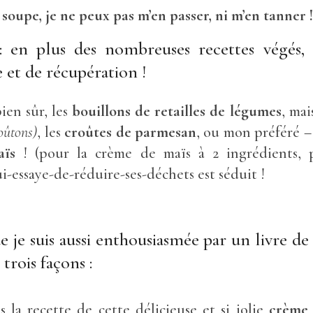
 soupe, je ne peux pas m’en passer, ni m’en tanner !
: en plus des nombreuses recettes végés
e et de récupération !
ien sûr, les
bouillons de retailles de légumes
, ma
oûtons)
, les
croûtes de parmesan
, ou mon préféré – 
aïs
! (pour la crème de maïs à 2 ingrédients, p
essaye-de-réduire-ses-déchets est séduit !
 je suis aussi enthousiasmée par un livre de c
trois façons :
la recette de cette délicieuse et si jolie
crème 