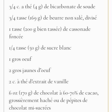
–
3/4 c. a thé (4 g) de bicarbonate de soude
–
3/4 tasse (169 g) de beurre non salé, divisé
–
1 tasse (200 g bien tassée) de cassonade
foncée
–
1/4 tasse (50 g) de sucre blanc
–
1 gros oeuf
–
2 gros jaunes d’oeuf
–
2 c. à thé d’extrait de vanille
–
6 oz (170 g) de chocolat à 60-70% de cacao,
grossièrement haché ou de pépites de
chocolat mi-sucrées