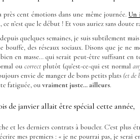
eu près cent émotions dans une même journée.
Un i
, ce n’est que le début ! Et vous auriez sans doute r
, depuis quelques semaines, je suis subtilement mai
de bouffe, des réseaux sociaux. Disons que je n
bien en masse… qui serait peut-être suffisant en t
normal ou
correct
plutôt (qu’est-ce-qui est normal
an
r toujours envie de manger de bons petits plats
(et de b
ite fatiguée, ou
vraiment juste… ailleurs
.
s de janvier allait être spécial cette année,
e et les derniers contrats à boucler. C’est plus ét
 écrire mes premiers : « je ne pourrai pas, je serai