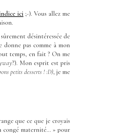
ndice ici
;-). Vous allez me
aison.
s sûrement désintéressée de
e me donne pas comme à mon
out temps, en fait ? On me
yway
?). Mon esprit est pris
ons petits desserts ! :D)
, je me
range que ce que je croyais
 en congé maternité… » pour