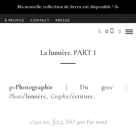
Ma nouvelle collection de livres est disponible !
🥳
À PROPOS
CONTACT
PRESSE
0
La lumière. PART I
p>
Photographie
| Du grec :
Photo
/lumière,
Graphie
/écriture.
1/250 sec, f/2.2, ISO 400 (50 mm)