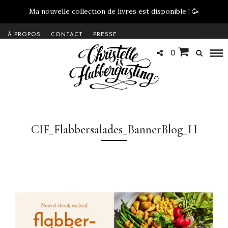
Ma nouvelle collection de livres est disponible !
🥳
À PROPOS
CONTACT
PRESSE
0
CIF_Flabbersalades_BannerBlog_H