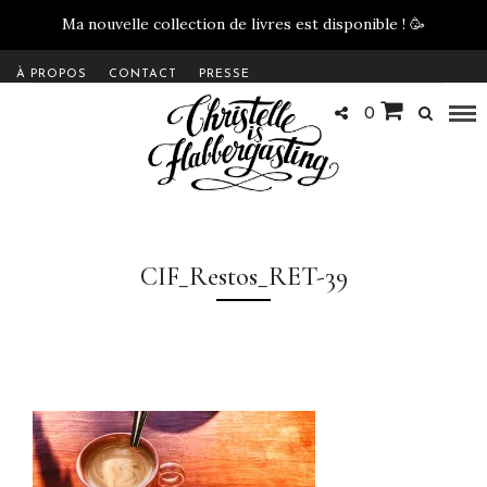
Ma nouvelle collection de livres est disponible !
🥳
À PROPOS
CONTACT
PRESSE
0
CIF_Restos_RET-39