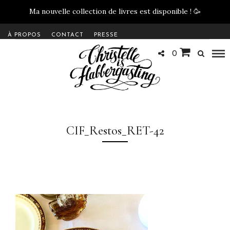
Ma nouvelle collection de livres est disponible !
🥳
À PROPOS
CONTACT
PRESSE
0
CIF_Restos_RET-42