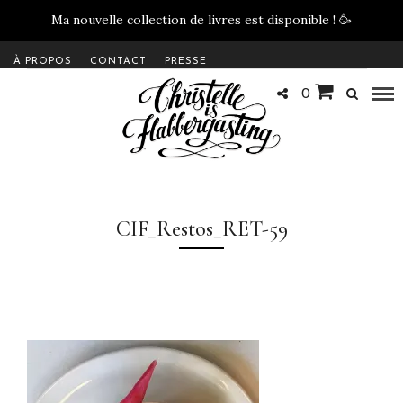
Ma nouvelle collection de livres est disponible !
🥳
À PROPOS
CONTACT
PRESSE
0
CIF_Restos_RET-59