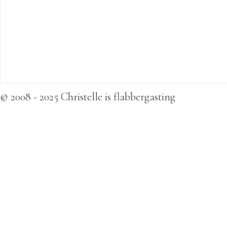
© 2008 - 2025 Christelle is flabbergasting
betmarlo
,
betbox
,
melbet
,
madridbet