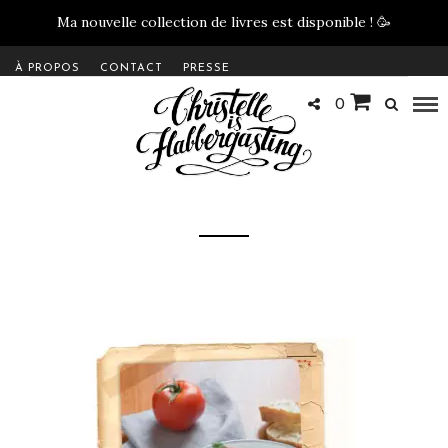
Ma nouvelle collection de livres est disponible !
🥳
À PROPOS
CONTACT
PRESSE
0