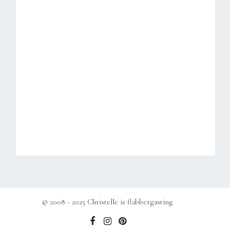
© 2008 - 2025 Christelle is flabbergasting
b
e