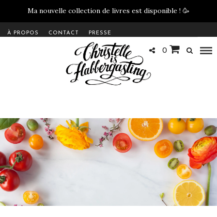
Ma nouvelle collection de livres est disponible !
🥳
À PROPOS
CONTACT
PRESSE
0