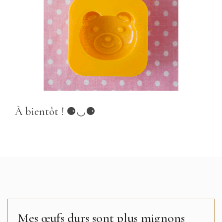
À bientôt ! ⚈◡⚈
Mes œufs durs sont plus mignons