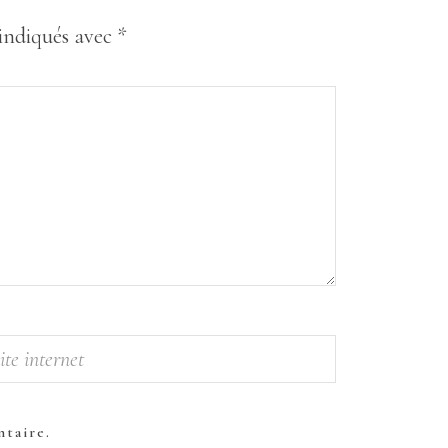
 indiqués avec
*
taire.