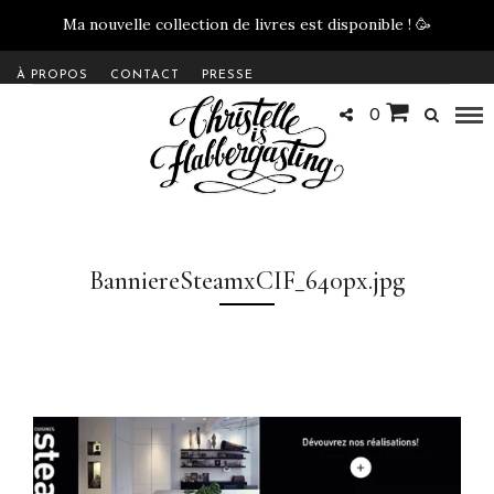
Ma nouvelle collection de livres est disponible !
🥳
À PROPOS
CONTACT
PRESSE
0
BanniereSteamxCIF_640px.jpg