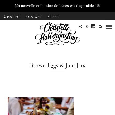
Ma nouvelle collection de livres est disponible !
🥳
À PROPOS
CONTACT
PRESSE
0
Brown Eggs & Jam Jars