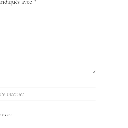
 indiqués avec
*
taire.