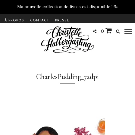
Ma nouvelle collection de livres est disponible !
🥳
À PROPOS
CONTACT
PRESSE
0
CharlesPudding_72dpi