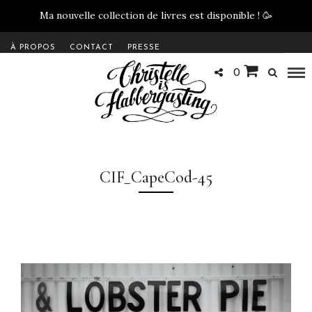
Ma nouvelle collection de livres est disponible !
🥳
À PROPOS
CONTACT
PRESSE
0
CIF_CapeCod-45