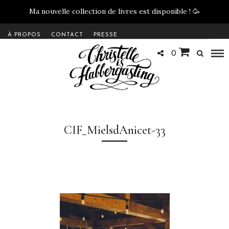
Ma nouvelle collection de livres est disponible !
🥳
À PROPOS
CONTACT
PRESSE
0
CIF_MielsdAnicet-33