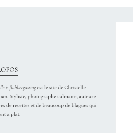
CHRISTELLEROCKS
ROPOS
lle is flabbergasting
est le site de Christelle
ian. Styliste, photographe culinaire, auteure
res de recettes et de beaucoup de blagues qui
nt à plat.