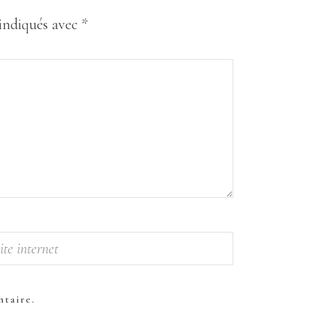
 indiqués avec
*
taire.