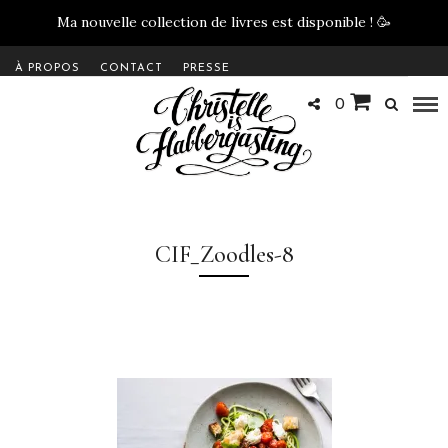
Ma nouvelle collection de livres est disponible !
🥳
À PROPOS
CONTACT
PRESSE
0
CIF_Zoodles-8