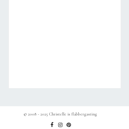
© 2008 - 2025 Christelle is flabbergasting
b
e