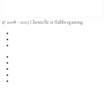
© 2008 - 2025 Christelle is flabbergasting
betmarlo
,
betbox
,
melbet
,
madridbet