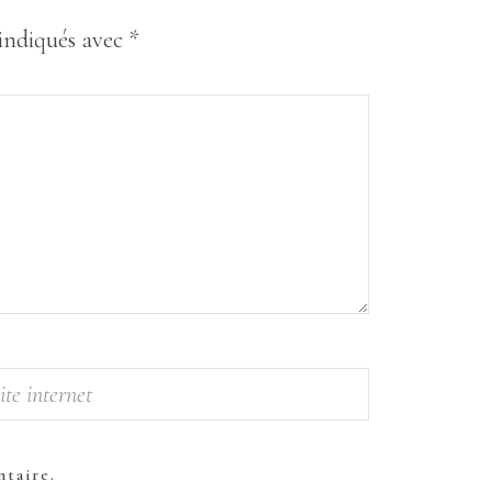
 indiqués avec
*
taire.