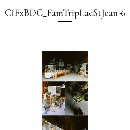
CIFxBDC_FamTripLacStJean-6