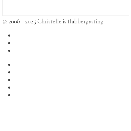
© 2008 - 2025 Christelle is flabbergasting
betmarlo
,
betbox
,
melbet
,
madridbet