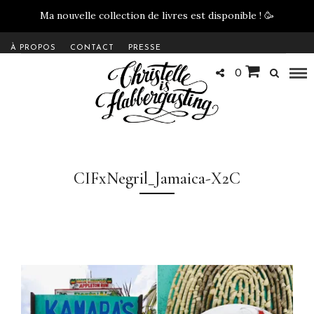
Ma nouvelle collection de livres est disponible !
🥳
À PROPOS
CONTACT
PRESSE
0
CIFxNegril_Jamaica-X2C